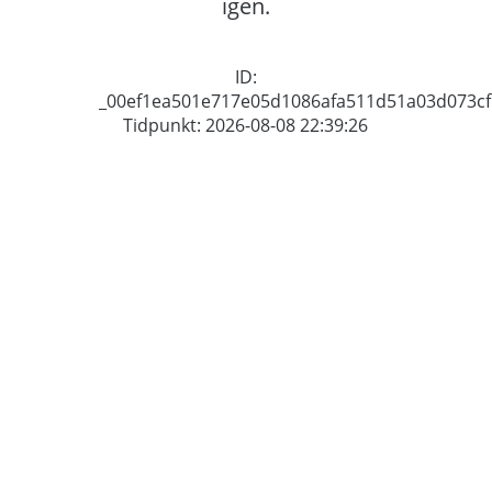
igen.
ID:
_00ef1ea501e717e05d1086afa511d51a03d073cf
Tidpunkt: 2026-08-08 22:39:26