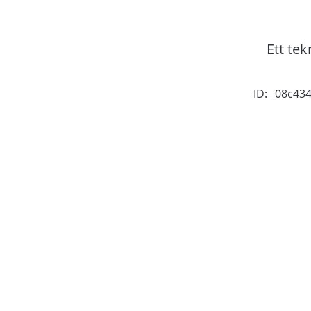
Ett tek
ID: _08c4