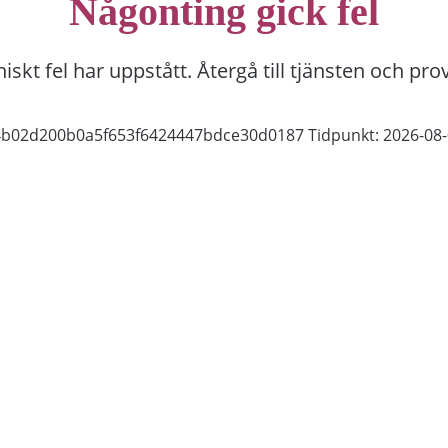
Någonting gick fel
niskt fel har uppstått. Återgå till tjänsten och pro
34b02d200b0a5f653f6424447bdce30d0187
Tidpunkt: 2026-08-