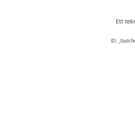
Ett tek
ID: _0adc