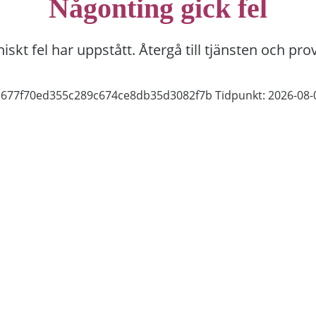
Någonting gick fel
niskt fel har uppstått. Återgå till tjänsten och pro
fe677f70ed355c289c674ce8db35d3082f7b
Tidpunkt: 2026-08-