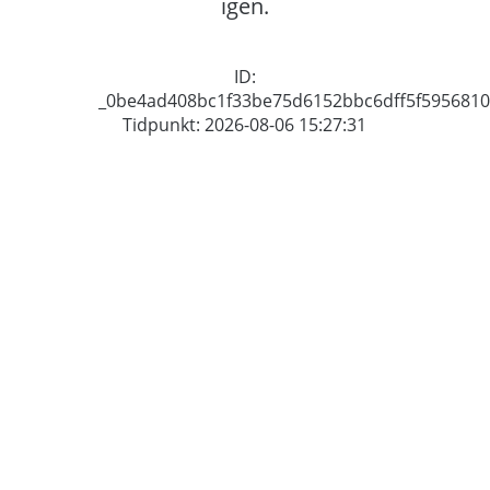
igen.
ID:
_0be4ad408bc1f33be75d6152bbc6dff5f5956810
Tidpunkt: 2026-08-06 15:27:31