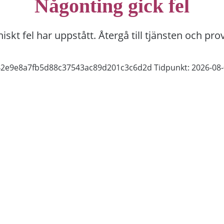
Någonting gick fel
niskt fel har uppstått. Återgå till tjänsten och pro
542e9e8a7fb5d88c37543ac89d201c3c6d2d
Tidpunkt: 2026-08-