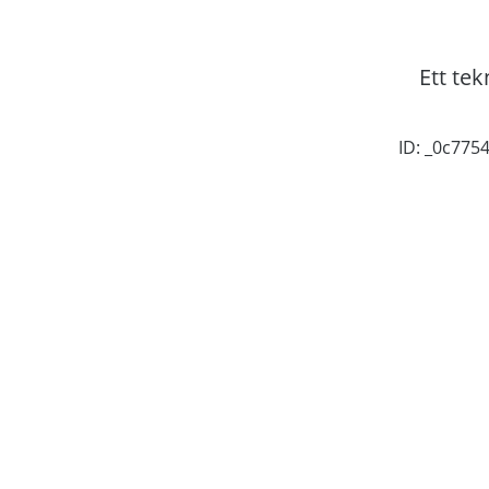
Ett tek
ID: _0c77