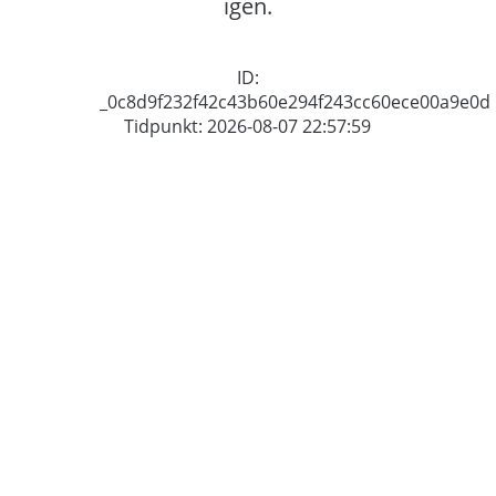
igen.
ID:
_0c8d9f232f42c43b60e294f243cc60ece00a9e0d
Tidpunkt: 2026-08-07 22:57:59