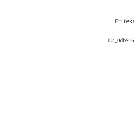
Ett tek
ID: _0db9