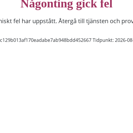
Någonting gick fel
niskt fel har uppstått. Återgå till tjänsten och pro
16c129b013af170eadabe7ab948bdd452667
Tidpunkt: 2026-08