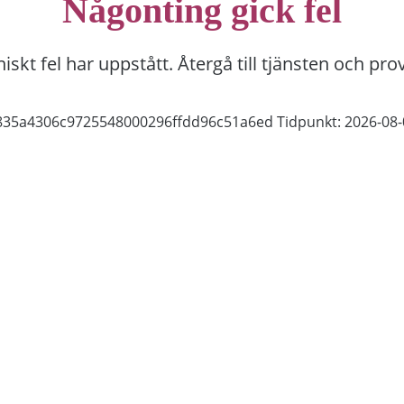
Någonting gick fel
niskt fel har uppstått. Återgå till tjänsten och pro
b835a4306c9725548000296ffdd96c51a6ed
Tidpunkt: 2026-08-