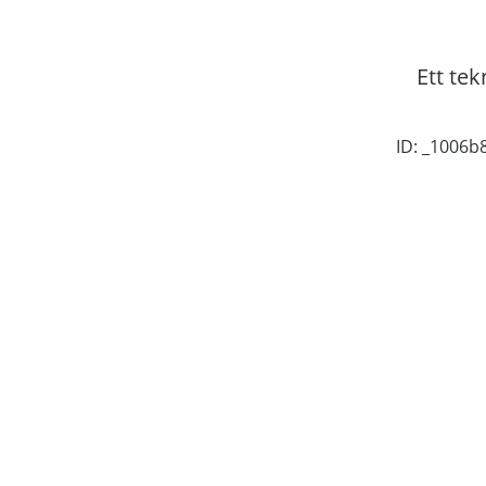
Ett tek
ID: _1006