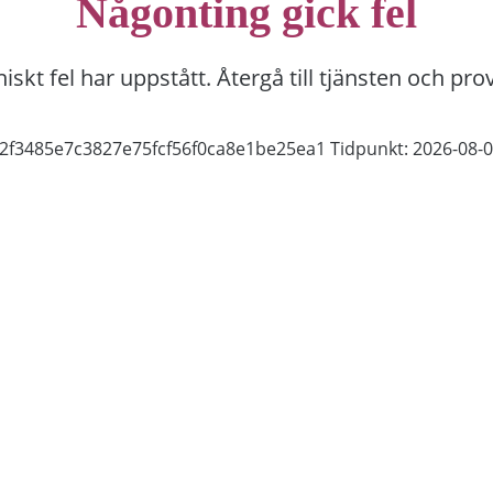
Någonting gick fel
niskt fel har uppstått. Återgå till tjänsten och pro
d2f3485e7c3827e75fcf56f0ca8e1be25ea1
Tidpunkt: 2026-08-0