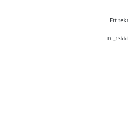
Ett tek
ID: _13fd