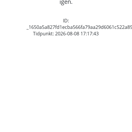
igen.
ID:
_1650a5a827fd1ecba566fa79aa29d6061c522a8
Tidpunkt: 2026-08-08 17:17:43