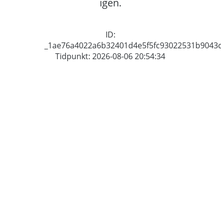
igen.
ID:
_1ae76a4022a6b32401d4e5f5fc93022531b9043
Tidpunkt: 2026-08-06 20:54:34