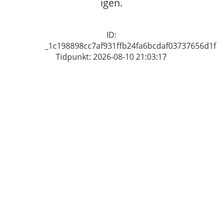
igen.
ID:
_1c198898cc7af931ffb24fa6bcdaf03737656d1f
Tidpunkt: 2026-08-10 21:03:17