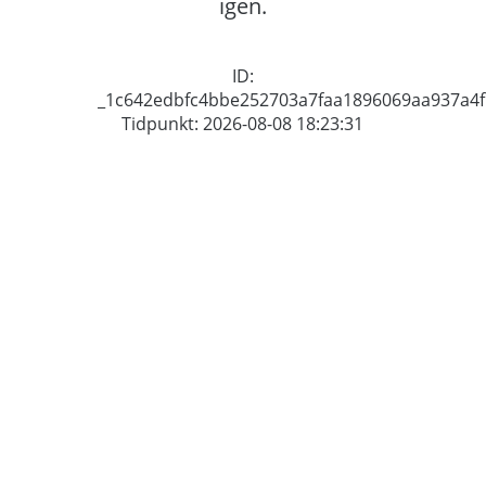
igen.
ID:
_1c642edbfc4bbe252703a7faa1896069aa937a4f
Tidpunkt: 2026-08-08 18:23:31