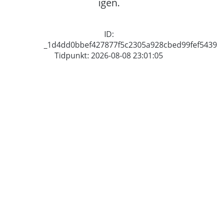
igen.
ID:
_1d4dd0bbef427877f5c2305a928cbed99fef5439
Tidpunkt: 2026-08-08 23:01:05