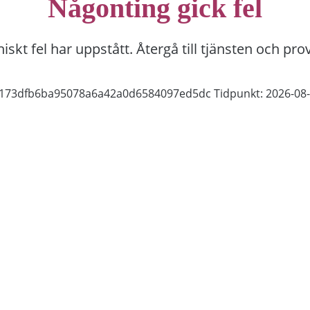
Någonting gick fel
niskt fel har uppstått. Återgå till tjänsten och pro
3f173dfb6ba95078a6a42a0d6584097ed5dc
Tidpunkt: 2026-08-