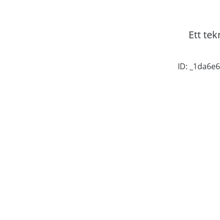
Ett tek
ID: _1da6