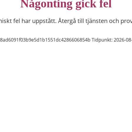
Någonting gick fel
niskt fel har uppstått. Återgå till tjänsten och pro
e68ad6091f03b9e5d1b1551dc4286606854b
Tidpunkt: 2026-08