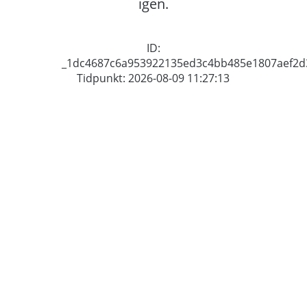
igen.
ID:
_1dc4687c6a953922135ed3c4bb485e1807aef2d
Tidpunkt: 2026-08-09 11:27:13