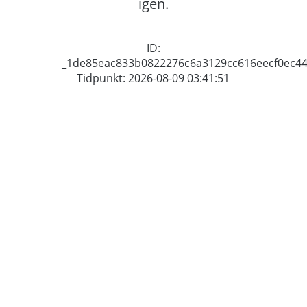
igen.
ID:
_1de85eac833b0822276c6a3129cc616eecf0ec4
Tidpunkt: 2026-08-09 03:41:51