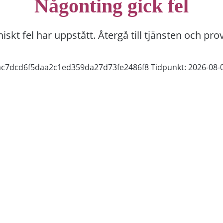
Någonting gick fel
niskt fel har uppstått. Återgå till tjänsten och pro
3ac7dcd6f5daa2c1ed359da27d73fe2486f8
Tidpunkt: 2026-08-