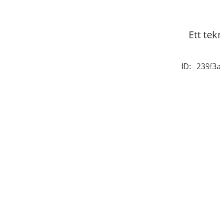
Ett tek
ID: _239f