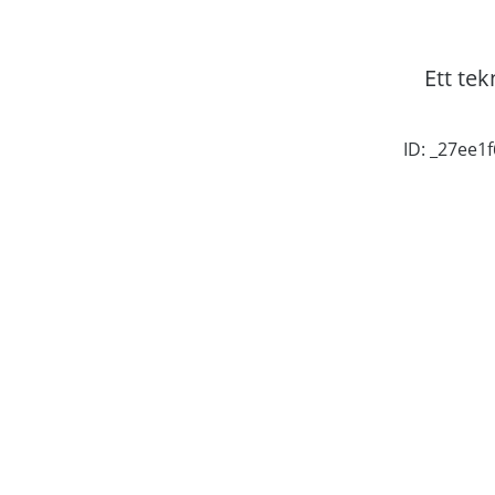
Ett tek
ID: _27ee