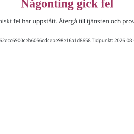
Någonting gick fel
niskt fel har uppstått. Återgå till tjänsten och pro
1f62ecc6900ceb6056cdcebe98e16a1d8658
Tidpunkt: 2026-08-