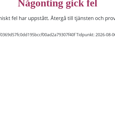
Någonting gick fel
niskt fel har uppstått. Återgå till tjänsten och pro
eff0369d57fc0dd195bccf00ad2a79307f40f
Tidpunkt: 2026-08-0