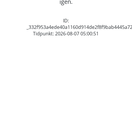
igen.
ID:
_332f953a4ede40a1160d914de2f8f9bab4445a7
Tidpunkt: 2026-08-07 05:00:51