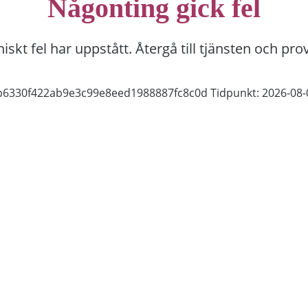
Någonting gick fel
niskt fel har uppstått. Återgå till tjänsten och pro
9b6330f422ab9e3c99e8eed1988887fc8c0d
Tidpunkt: 2026-08-