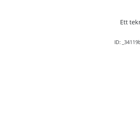
Ett tek
ID: _3411