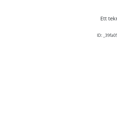
Ett tek
ID: _39fa