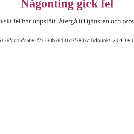
Någonting gick fel
niskt fel har uppstått. Återgå till tjänsten och pro
05136fdd15fe6081f71330b76d31d7f7807c
Tidpunkt: 2026-08-