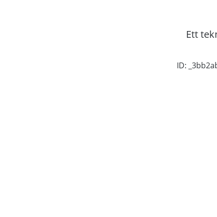
Ett tek
ID: _3bb2