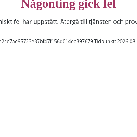
Någonting gick fel
niskt fel har uppstått. Återgå till tjänsten och pro
ab2ce7ae95723e37bf47f156d014ea397679
Tidpunkt: 2026-08-