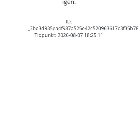
igen.
ID:
_3be3d935ea4f987a525e42c520963617c3f35b7
Tidpunkt: 2026-08-07 18:25:11