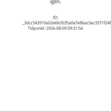
igen.
ID:
_3dcc543910a02e6b3535a0e7e86ac5ec3371f24f
Tidpunkt: 2026-08-09 09:31:56