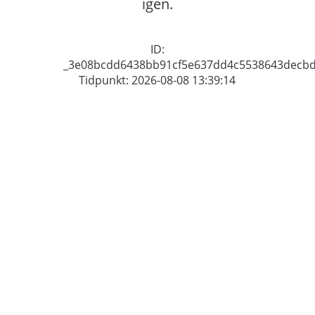
igen.
ID:
_3e08bcdd6438bb91cf5e637dd4c5538643decb
Tidpunkt: 2026-08-08 13:39:14