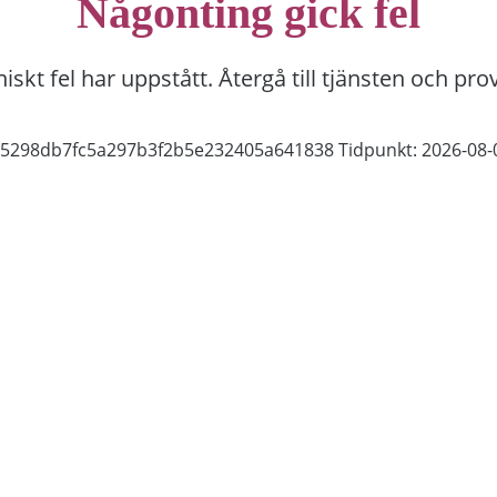
Någonting gick fel
niskt fel har uppstått. Återgå till tjänsten och pro
815298db7fc5a297b3f2b5e232405a641838
Tidpunkt: 2026-08-