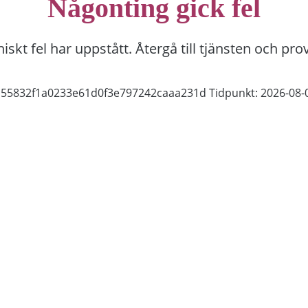
Någonting gick fel
niskt fel har uppstått. Återgå till tjänsten och pro
1c55832f1a0233e61d0f3e797242caaa231d
Tidpunkt: 2026-08-