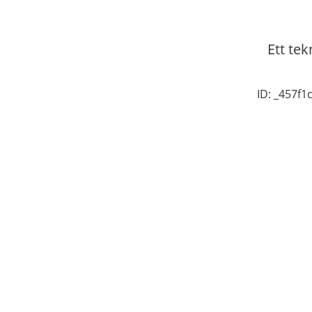
Ett tek
ID: _457f