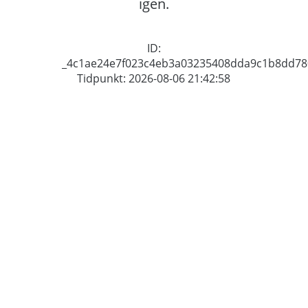
igen.
ID:
_4c1ae24e7f023c4eb3a03235408dda9c1b8dd78
Tidpunkt: 2026-08-06 21:42:58