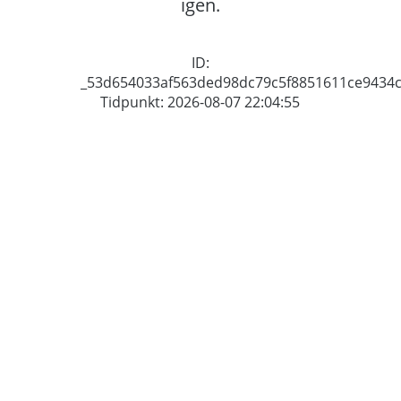
igen.
ID:
_53d654033af563ded98dc79c5f8851611ce9434
Tidpunkt: 2026-08-07 22:04:55