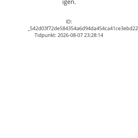
igen.
ID:
_542d03f72de584354a6d94da454ca41ce3ebd2
Tidpunkt: 2026-08-07 23:28:14