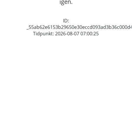
igen.
ID:
_55ab62e6153b29650e30eccd093ad3b36c000d
Tidpunkt: 2026-08-07 07:00:25