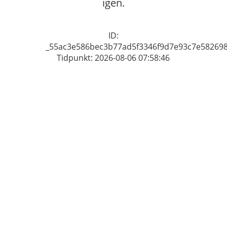
igen.
ID:
_55ac3e586bec3b77ad5f3346f9d7e93c7e58269
Tidpunkt: 2026-08-06 07:58:46