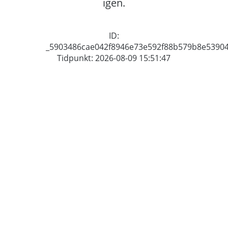
igen.
ID:
_5903486cae042f8946e73e592f88b579b8e5390
Tidpunkt: 2026-08-09 15:51:47