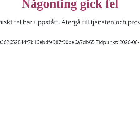
Någonting gick fel
niskt fel har uppstått. Återgå till tjänsten och pro
b0362652844f7b16ebdfe987f90be6a7db65
Tidpunkt: 2026-08-