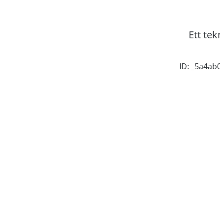
Ett tek
ID: _5a4a