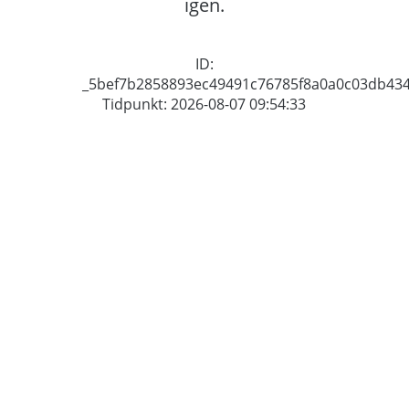
igen.
ID:
_5bef7b2858893ec49491c76785f8a0a0c03db43
Tidpunkt: 2026-08-07 09:54:33