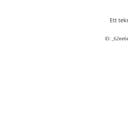
Ett tek
ID: _62ee