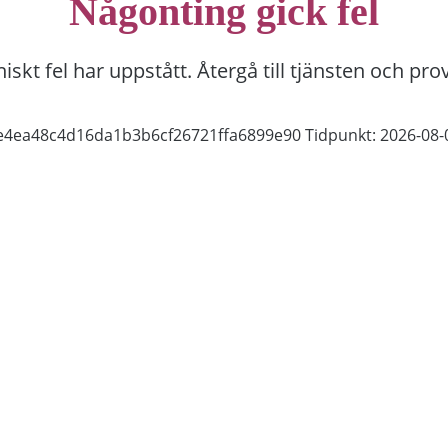
Någonting gick fel
niskt fel har uppstått. Återgå till tjänsten och pro
6e4ea48c4d16da1b3b6cf26721ffa6899e90
Tidpunkt: 2026-08-