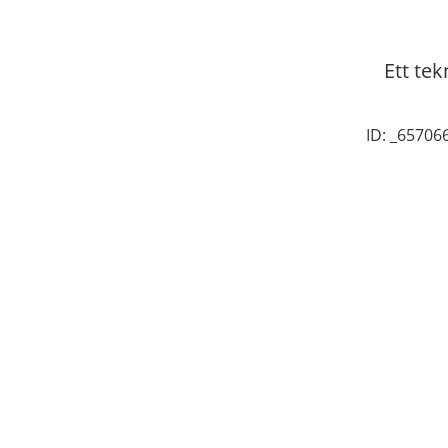
Ett tek
ID: _6570