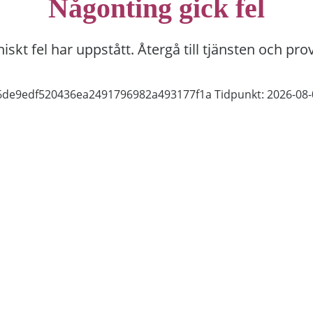
Någonting gick fel
niskt fel har uppstått. Återgå till tjänsten och pro
66de9edf520436ea2491796982a493177f1a
Tidpunkt: 2026-08-