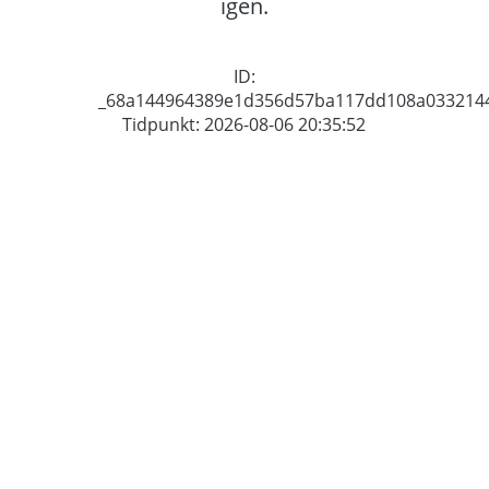
igen.
ID:
_68a144964389e1d356d57ba117dd108a033214
Tidpunkt: 2026-08-06 20:35:52