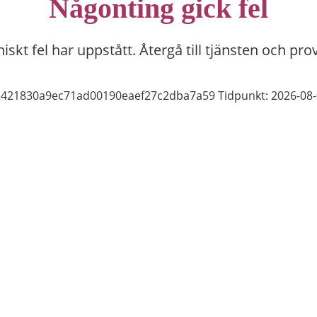
Någonting gick fel
niskt fel har uppstått. Återgå till tjänsten och pro
82421830a9ec71ad00190eaef27c2dba7a59
Tidpunkt: 2026-08-