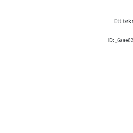
Ett tek
ID: _6aae