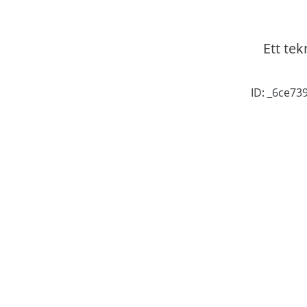
Ett tek
ID: _6ce7