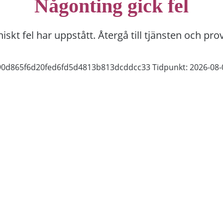
Någonting gick fel
niskt fel har uppstått. Återgå till tjänsten och pro
390d865f6d20fed6fd5d4813b813dcddcc33
Tidpunkt: 2026-08-