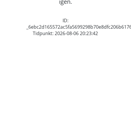
igen.
ID:
_6ebc2d165572ac5fa5699298b70e8dfc206b617
Tidpunkt: 2026-08-06 20:23:42