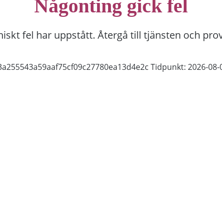
Någonting gick fel
niskt fel har uppstått. Återgå till tjänsten och pro
b3a255543a59aaf75cf09c27780ea13d4e2c
Tidpunkt: 2026-08-