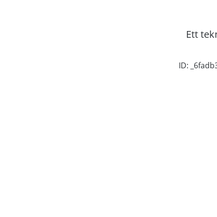
Ett tek
ID: _6fad