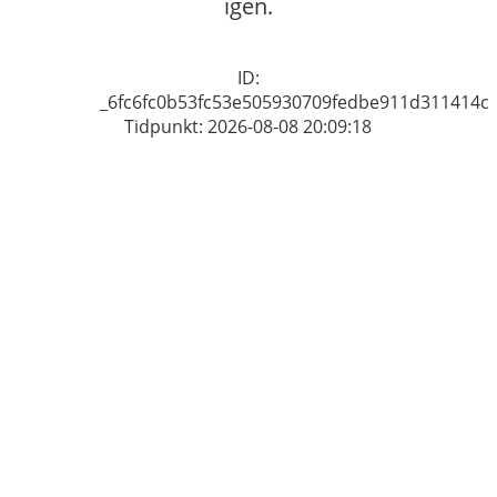
igen.
ID:
_6fc6fc0b53fc53e505930709fedbe911d311414c
Tidpunkt: 2026-08-08 20:09:18