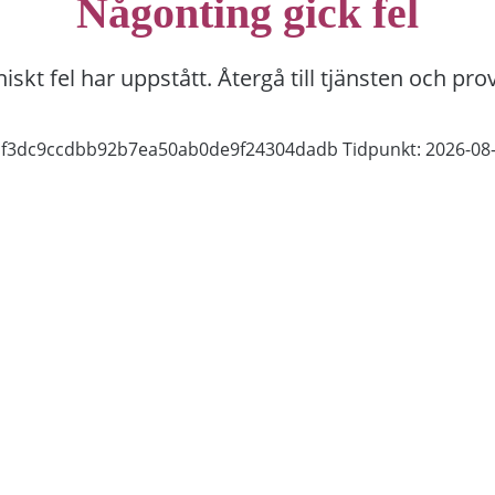
Någonting gick fel
niskt fel har uppstått. Återgå till tjänsten och pro
2bf3dc9ccdbb92b7ea50ab0de9f24304dadb
Tidpunkt: 2026-08