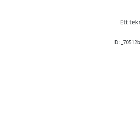
Ett tek
ID: _7051