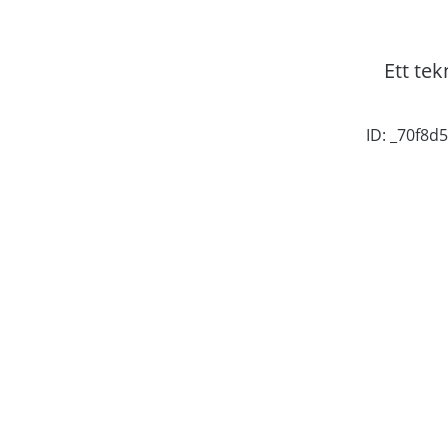
Ett tek
ID: _70f8