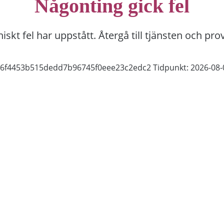
Någonting gick fel
niskt fel har uppstått. Återgå till tjänsten och pro
d56f4453b515dedd7b96745f0eee23c2edc2
Tidpunkt: 2026-08-