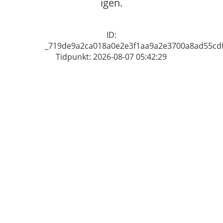
igen.
ID:
_719de9a2ca018a0e2e3f1aa9a2e3700a8ad55cd
Tidpunkt: 2026-08-07 05:42:29