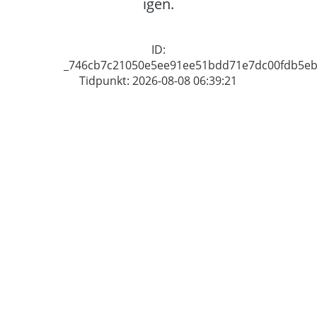
igen.
ID:
_746cb7c21050e5ee91ee51bdd71e7dc00fdb5e
Tidpunkt: 2026-08-08 06:39:21